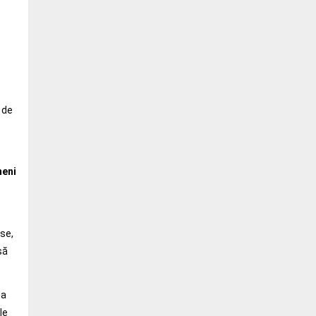
 de
eni
ise,
să
ea
le