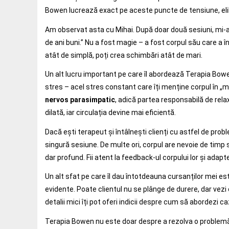
Bowen lucrează exact pe aceste puncte de tensiune, elib
Am observat asta cu Mihai. După doar două sesiuni, mi-a
de ani buni.” Nu a fost magie – a fost corpul său care a 
atât de simplă, poți crea schimbări atât de mari.
Un alt lucru important pe care îl abordează Terapia Bow
stres – acel stres constant care îți menține corpul în „
nervos parasimpatic
, adică partea responsabilă de rela
dilată, iar circulația devine mai eficientă.
Dacă ești terapeut și întâlnești clienți cu astfel de prob
singură sesiune. De multe ori, corpul are nevoie de timp s
dar profund. Fii atent la feedback-ul corpului lor și adap
Un alt sfat pe care îl dau întotdeauna cursanților mei e
evidente. Poate clientul nu se plânge de durere, dar vezi
detalii mici îți pot oferi indicii despre cum să abordezi ca
Terapia Bowen nu este doar despre a rezolva o problemă, 