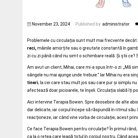
November 23, 2024
Published by:
administrator
Problemele cu circulația sunt mult mai frecvente decâ
reci,
mâinile amorțite sau o greutate constantă în gambe.
zi cu zi până când nu simt o schimbare reală. Și știi ce
Am avut un client, Mihai, care mi-a spus într-o zi: „Mă s
sângele nu mai ajunge unde trebuie.” Iar Mihai nu era sin
tineri
, la cei care stau mult jos sau care pur și simplu n
afectează doar picioarele, te înșeli. Circulația slabă îți 
Aici intervine Terapia Bowen. Spre deosebire de alte abor
dar delicate, iar corpul începe să răspundă în ritmul său.
reacționeze, iar când vine vorba de circulație, acest prin
Ce face Terapia Bowen pentru circulație? În primul rând,
ca la o rețea care leagă totul în corpul nostru. Când acea