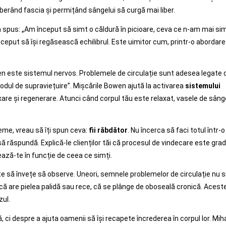
erând fascia și permițând sângelui să curgă mai liber.
 spus: „Am început să simt o căldură în picioare, ceva ce n-am mai sim
început să își regăsească echilibrul. Este uimitor cum, printr-o abordare
en este sistemul nervos. Problemele de circulație sunt adesea legate 
modul de supraviețuire”. Mișcările Bowen ajută la activarea
sistemului
xare și regenerare. Atunci când corpul tău este relaxat, vasele de sâng
leme, vreau să îți spun ceva:
fii răbdător
. Nu încerca să faci totul într-o
ă răspundă. Explică-le clienților tăi că procesul de vindecare este grad
tează-te în funcție de ceea ce simți.
ste să învețe să observe. Uneori, semnele problemelor de circulație nu 
 că are pielea palidă sau rece, că se plânge de oboseală cronică. Acest
zul.
ci despre a ajuta oamenii să își recapete încrederea în corpul lor. Mih