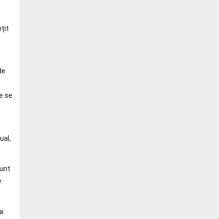
țit
de
e se
ual,
sunt
e
ai