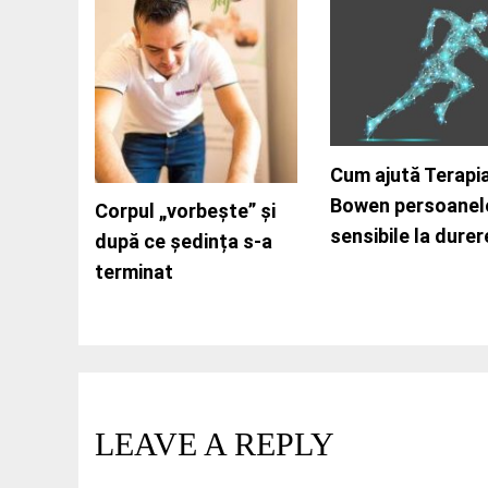
Vertij și amețeli: când
Cum ajută Terapi
Cifoza și terapia
corpul cere echilibru
Bowen persoanel
Bowen: când
Corpul „vorbește” și
interior
sensibile la durer
blândețea vindec
după ce ședința s-a
terminat
LEAVE A REPLY