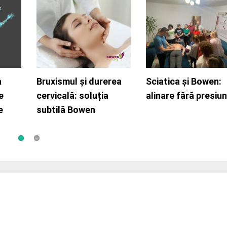
a
Bruxismul și durerea
Durerea cervicală
Sciatica și Bowen:
Când masajul nu
e
cervicală: soluția
cronică și puterea
alinare fără presiu
ajunge adânc, Bow
e
ă
subtilă Bowen
unei abordări blânde
pătrunde profund