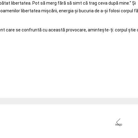
ătat libertatea. Pot să merg fără să simt că trag ceva după mine.” Și
amenilor libertatea mișcării, energia și bucuria de a-și folosi corpul f
ient care se confruntă cu această provocare, amintește-ți: corpul știe 
revio
us