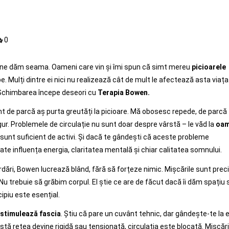
0
t ne dăm seama. Oameni care vin și îmi spun că simt mereu
picioarele
 Mulți dintre ei nici nu realizează cât de mult le afectează asta viața
? Schimbarea începe deseori cu
Terapia Bowen.
imt de parcă aș purta greutăți la picioare. Mă obosesc repede, de parcă
gur. Problemele de circulație nu sunt doar despre vârstă – le văd la
oam
u sunt suficient de activi. Și dacă te gândești că aceste probleme
poate influența energia, claritatea mentală și chiar calitatea somnului.
dări, Bowen lucrează blând, fără să forțeze nimic. Mișcările sunt prec
 Nu trebuie să grăbim corpul. El știe ce are de făcut dacă îi dăm spațiu 
cipiu este esențial.
stimulează fascia
. Știu că pare un cuvânt tehnic, dar gândește-te la 
stă rețea devine rigidă sau tensionată, circulația este blocată. Mișcări