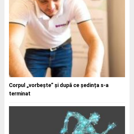
Cifoza și terapia Bowen: când blândețea
vindecă
Corpul „vorbește” și după ce ședința s-a
terminat