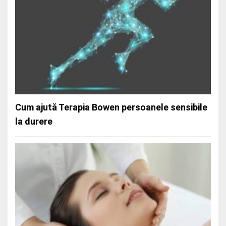
Durerea cervicală cronică și puterea unei
abordări blânde
Cum ajută Terapia Bowen persoanele sensibile
la durere