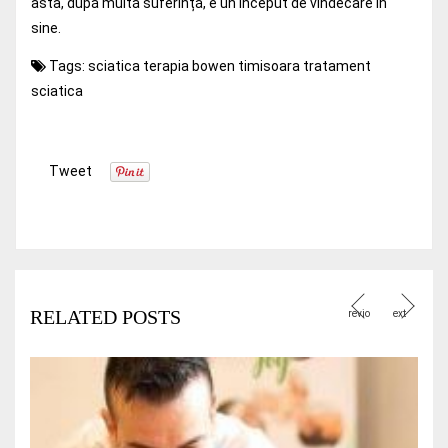
asta, după multă suferință, e un început de vindecare în
sine.
Tags:
sciatica
terapia bowen timisoara
tratament
sciatica
Tweet
RELATED POSTS
revio
ext
us