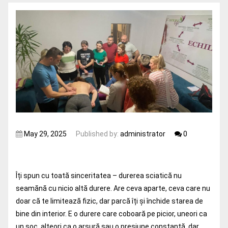
May 29, 2025
Published by:
administrator
0
Îți spun cu toată sinceritatea – durerea sciatică nu
seamănă cu nicio altă durere. Are ceva aparte, ceva care nu
doar că te limitează fizic, dar parcă îți și închide starea de
bine din interior. E o durere care coboară pe picior, uneori ca
un șoc, alteori ca o arsură sau o presiune constantă, dar