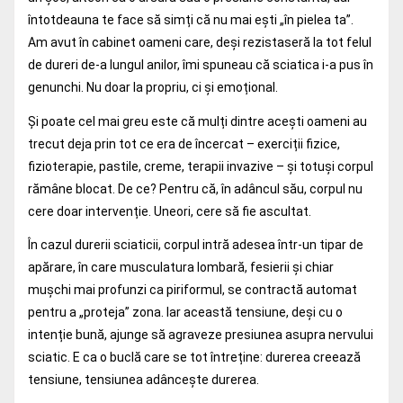
întotdeauna te face să simți că nu mai ești „în pielea ta”.
Am avut în cabinet oameni care, deși rezistaseră la tot felul
de dureri de-a lungul anilor, îmi spuneau că sciatica i-a pus în
genunchi. Nu doar la propriu, ci și emoțional.
Și poate cel mai greu este că mulți dintre acești oameni au
trecut deja prin tot ce era de încercat – exerciții fizice,
fizioterapie, pastile, creme, terapii invazive – și totuși corpul
rămâne blocat. De ce? Pentru că, în adâncul său, corpul nu
cere doar intervenție. Uneori, cere să fie ascultat.
În cazul durerii sciaticii, corpul intră adesea într-un tipar de
apărare, în care musculatura lombară, fesierii și chiar
mușchi mai profunzi ca piriformul, se contractă automat
pentru a „proteja” zona. Iar această tensiune, deși cu o
intenție bună, ajunge să agraveze presiunea asupra nervului
sciatic. E ca o buclă care se tot întreține: durerea creează
tensiune, tensiunea adâncește durerea.