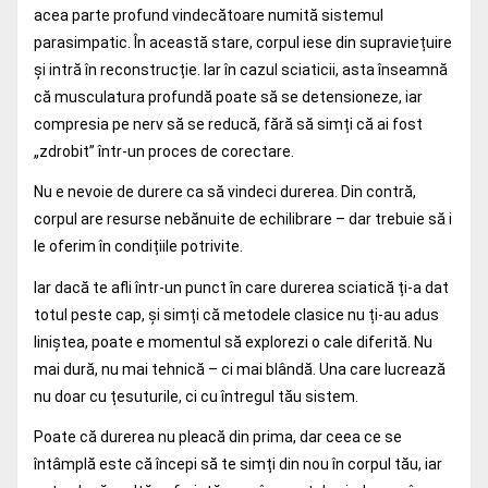
acea parte profund vindecătoare numită sistemul
parasimpatic. În această stare, corpul iese din supraviețuire
și intră în reconstrucție. Iar în cazul sciaticii, asta înseamnă
că musculatura profundă poate să se detensioneze, iar
compresia pe nerv să se reducă, fără să simți că ai fost
„zdrobit” într-un proces de corectare.
Nu e nevoie de durere ca să vindeci durerea. Din contră,
corpul are resurse nebănuite de echilibrare – dar trebuie să i
le oferim în condițiile potrivite.
Iar dacă te afli într-un punct în care durerea sciatică ți-a dat
totul peste cap, și simți că metodele clasice nu ți-au adus
liniștea, poate e momentul să explorezi o cale diferită. Nu
mai dură, nu mai tehnică – ci mai blândă. Una care lucrează
nu doar cu țesuturile, ci cu întregul tău sistem.
Poate că durerea nu pleacă din prima, dar ceea ce se
întâmplă este că începi să te simți din nou în corpul tău, iar