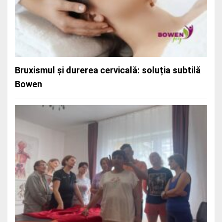
Când masajul nu ajunge adânc, Bowen
pătrunde profund
Bruxismul și durerea cervicală: soluția subtilă
Bowen
Terapia Bowen – vindecare fără durere și