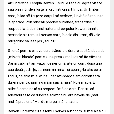
Aici intervine Terapia Bowen – și nu o face cu agresivitate
sau prin întinderi forțate, ci printr-un alt limbaj. Un limbaj
care, în loc să forțeze corpul să cedeze, îl invită să renunțe
la apărare. Prin mișcări precise și blânde, transmise cu
respect față de ritmul natural al corpului, Bowen trimite
semnale sistemului nervos care, în cele din urmă, dă voie
mușchilor să lase jos „scutul”.
Știu că pentru cineva care trăiește o durere acută, ideea de
„mișcări blânde” poate suna prea simplu ca să fie eficient.
Dar în cabinet am văzut de nenumărate ori cum, după una
sau două ședințe, oamenii vin mirați și spun: „Nu știu ce ai
făcut, că abia m-ai atins… dar azi-noapte am dormit fără
durere pentru prima oară în săptămâni.” Nu e magie. E
știință combinată cu respect față de corp. Pentru că
adevărul este că durerea sciatică nu are nevoie de „mai
multă presiune” – ci de mai puțină tensiune.
Bowen lucrează cu sistemul nervos autonom, și mai ales cu