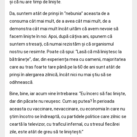
și că nu are timp de liniște.
Da, suntem atât de prinși în “nebunia” aceasta de a
consuma cât mai mult, de a avea cât mai mult, de a
demonstra cât mai mult încât uităm că avem nevoie să
facem liniște în noi. Apoi, după câțiva ani, spunem că
suntem stresați, că numai rezistăm și că organismul
nostru se resimte. Poate că spui: “Lasă că mă liniștesc la
bătrânețe”, dar, din experiența mea cu oamenii, majoritatea
care au tras foarte tare până pe la 60 de ani sunt atât de
prinși în alergarea zilnică, încât nici nu mai știu să se
odihnească.
Bine, bine, iar acum vine întrebarea: “Eu încerc să fac liniște,
dar din păcate nu reușesc. Cum aș putea? În perioada
aceasta cu vaccinare, nevaccinare, cu economia în care nu
știm încotro se îndreaptă, cu partidele politice care zilnic se
ceartă la televizor, cu traficul infernal, cu stresul fiecărei
zile, este atât de greu să te liniștești.”