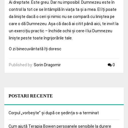
Ai dreptate. Este greu. Dar nu imposibil. Dumnezeu este în
control la tot ce se întâmplă în viața ta și a mea. El îți poate
da liniște dacă o ceri și nimic nu se compară cu liniștea pe
care o dă Dumnezeu. Așa că dacă ai citit până aici, te invit la
un exercițiu practic – închide ochii și cere-I lui Dumnezeu
liniște peste toate îngrijorările tale.
O zi binecuvântată îți doresc
Published by:
Sorin Dragomir
0
POSTARI RECENTE
Corpul „vorbește” și după ce ședința s-a terminat
Cum ajută Terapia Bowen persoanele sensibile la durere