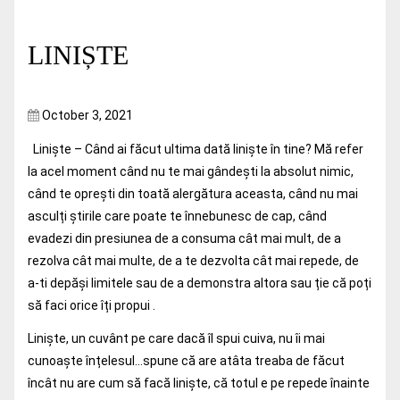
LINIȘTE
October 3, 2021
Liniște – Când ai făcut ultima dată liniște în tine? Mă refer
la acel moment când nu te mai gândești la absolut nimic,
când te oprești din toată alergătura aceasta, când nu mai
asculți știrile care poate te înnebunesc de cap, când
evadezi din presiunea de a consuma cât mai mult, de a
rezolva cât mai multe, de a te dezvolta cât mai repede, de
a-ti depăși limitele sau de a demonstra altora sau ție că poți
să faci orice îți propui .
Liniște, un cuvânt pe care dacă îl spui cuiva, nu îi mai
cunoaște înțelesul…spune că are atâta treaba de făcut
încât nu are cum să facă liniște, că totul e pe repede înainte