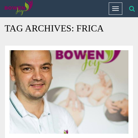
Home
/
Blog Archives
Toggle
navigation
TAG ARCHIVES:
FRICA