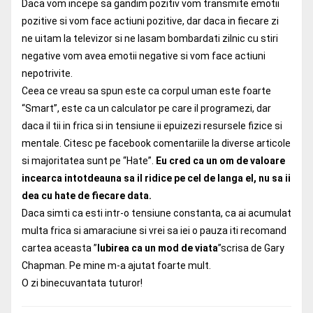
Daca vom incepe sa gandim pozitiv vom transmite emotii
pozitive si vom face actiuni pozitive, dar daca in fiecare zi
ne uitam la televizor si ne lasam bombardati zilnic cu stiri
negative vom avea emotii negative si vom face actiuni
nepotrivite.
Ceea ce vreau sa spun este ca corpul uman este foarte
“Smart”, este ca un calculator pe care il programezi, dar
daca il tii in frica si in tensiune ii epuizezi resursele fizice si
mentale. Citesc pe facebook comentariile la diverse articole
si majoritatea sunt pe “Hate”.
Eu cred ca un om de valoare
incearca intotdeauna sa il ridice pe cel de langa el, nu sa ii
dea cu hate de fiecare data.
Daca simti ca esti intr-o tensiune constanta, ca ai acumulat
multa frica si amaraciune si vrei sa iei o pauza iti recomand
cartea aceasta ”
Iubirea ca un mod de viata
”scrisa de Gary
Chapman. Pe mine m-a ajutat foarte mult.
O zi binecuvantata tuturor!