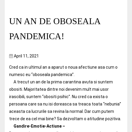
UN AN DE OBOSEALA
PANDEMICA!
April 11, 2021
Cred ca in ultimul an a aparut o noua afectiune asa cum o
numesc eu “oboseala pandemica”.
A trecut un an de la prima carantina avuta si suntem
obositi. Majoritatea dintre noi devenim mult mai usor
irascibili, suntem “obositi psihic”. Nu cred ca exista o
persoana care sa nu isi doreasca sa treaca toata “nebunia”
aceasta ca lucrurile sa revina la normal. Dar cum putem
trece de ea cel mai bine? Sa dezvoltam o atitudine pozitiva.
Gandire-Emotie-Actiune –