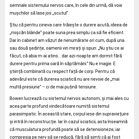
semnale sistemului nervos care, în cele din urmă, dă voie
mușchilor să lase jos „scutul”.
Știu că pentru cineva care trăiește o durere acută, ideea de
„mișcări blânde” poate suna prea simplu ca să fie eficient.
Dar în cabinet am văzut de nenumărate ori cum, după una
sau două ședințe, oamenii vin mirați și spun: „Nu știu ce ai
făcut, că abia m-ai atins… dar azi-noapte am dormit fără
durere pentru prima oară în săptămâni.” Nu e magie. E
știință combinată cu respect față de corp. Pentru că
adevărul este că durerea sciatică nu are nevoie de „mai
multă presiune” – ci de mai puțină tensiune.
Bowen lucrează cu sistemul nervos autonom, și mai ales cu
acea parte profund vindecătoare numită sistemul
parasimpatic. În această stare, corpul iese din supraviețuire
și intră în reconstrucție. Iar în cazul sciaticii, asta înseamnă
că musculatura profundă poate să se detensioneze, iar
compresia pe nerv să se reducă, fără să simți că ai fost