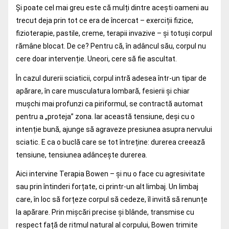
Și poate cel mai greu este că mulți dintre acești oameni au
trecut deja prin tot ce era de încercat – exerciții fizice,
fizioterapie, pastile, creme, terapii invazive – și totuși corpul
rămâne blocat. De ce? Pentru că, în adâncul său, corpul nu
cere doar intervenție. Uneori, cere să fie ascultat.
În cazul durerii sciaticii, corpul intră adesea într-un tipar de
apărare, în care musculatura lombară, fesierii și chiar
mușchi mai profunzi ca piriformul, se contractă automat
pentru a „proteja” zona. Iar această tensiune, deși cu o
intenție bună, ajunge să agraveze presiunea asupra nervului
sciatic. E ca o buclă care se tot întreține: durerea creează
tensiune, tensiunea adâncește durerea.
Aici intervine Terapia Bowen – și nu o face cu agresivitate
sau prin întinderi forțate, ci printr-un alt limbaj. Un limbaj
care, în loc să forțeze corpul să cedeze, îl invită să renunțe
la apărare. Prin mișcări precise și blânde, transmise cu
respect față de ritmul natural al corpului, Bowen trimite