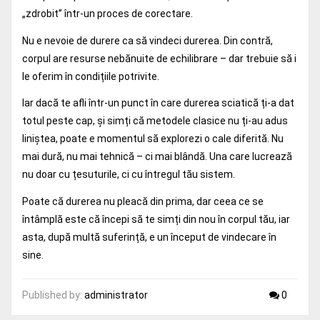
„zdrobit” într-un proces de corectare.
Nu e nevoie de durere ca să vindeci durerea. Din contră,
corpul are resurse nebănuite de echilibrare – dar trebuie să i
le oferim în condițiile potrivite.
Iar dacă te afli într-un punct în care durerea sciatică ți-a dat
totul peste cap, și simți că metodele clasice nu ți-au adus
liniștea, poate e momentul să explorezi o cale diferită. Nu
mai dură, nu mai tehnică – ci mai blândă. Una care lucrează
nu doar cu țesuturile, ci cu întregul tău sistem.
Poate că durerea nu pleacă din prima, dar ceea ce se
întâmplă este că începi să te simți din nou în corpul tău, iar
asta, după multă suferință, e un început de vindecare în
sine.
Published by:
administrator
0