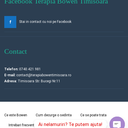
Facebook Terapia Bowen Timisoara
Stai in contact cu noi pe Facebook
Contact
Telefon:
0740.421.981
E-mail:
contact@terapiabowentimisoara.ro
Adresa:
Timisoara Str. Bucegi Nr.11
Ce este Bowen
Cum decurge o sedinta
Ce se poate trata
Ai nelamuriri? Te putem ajuta!
Intrebari frecvente
Cursuri Bowen
Contact