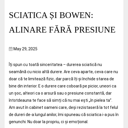
SCIATICA ȘI BOWEN:
ALINARE FĂRĂ PRESIUNE
May 29, 2025
Îți spun cu toată sinceritatea – durerea sciatică nu
seamănă cu nicio altă durere. Are ceva aparte, ceva care nu
doar că te limitează fizic, dar parcă îți și închide starea de
bine din interior. E o durere care coboară pe picior, uneori ca
un șoc, alteori ca o arsură sau o presiune constantă, dar
întotdeauna te face să simți că nu mai ești „în pielea ta”.
Am avut în cabinet oameni care, deși rezistaseră la tot felul
de dureri de-a lungul anilor, îmi spuneau că sciatica i-a pus în
genunchi. Nu doar la propriu, ci și emoțional.