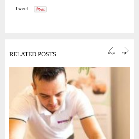
Tweet
RELATED POSTS
revio
ext
us