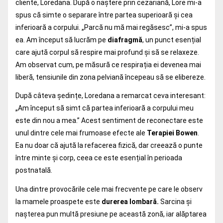
cliente, Loredana. După o naștere prin cezariană, Lore mi-a
spus că simte o separare între partea superioară și cea
inferioară a corpului. „Parcă nu mă mai regăsesc”, mi-a spus
ea. Am început să lucrăm pe
diafragmă
, un punct esențial
care ajută corpul să respire mai profund și să se relaxeze.
Am observat cum, pe măsură ce respirația ei devenea mai
liberă, tensiunile din zona pelviană începeau să se elibereze.
După câteva ședințe, Loredana a remarcat ceva interesant:
„Am început să simt că partea inferioară a corpului meu
este din nou a mea.” Acest sentiment de reconectare este
unul dintre cele mai frumoase efecte ale
Terapiei Bowen
.
Ea nu doar că ajută la refacerea fizică, dar creează o punte
între minte și corp, ceea ce este esențial în perioada
postnatală.
Una dintre provocările cele mai frecvente pe care le observ
la mamele proaspete este
durerea lombară.
Sarcina și
nașterea pun multă presiune pe această zonă, iar alăptarea