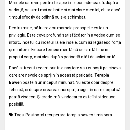
Mamele care vin pentru terapie îmi spun adesea că, după o
ședință, se simt mai odihnite și mai clare mental, chiar dacă
timpul efectiv de odihnă nu s-a schimbat.
Pentru mine, să lucrez cu mamele proaspete este un
privilegiu. Este ceva profund satisfăcător în a vedea cum se
întorc, încetul cu încetul, la ele însele, cum își regăsesc forța
și echilibrul. Fiecare femeie merită să se simtă bine în
propriul corp, mai ales după o perioadă atât de solicitantă.
Dacă ai trecut recent printr-o naștere sau cunoști pe cineva
care are nevoie de sprijin în această perioadă,
Terapia
Bowen
poate fi un început minunat. Nu este doar despre
tehnică, ci despre crearea unui spațiu sigur în care corpul să
poată vindeca. Și crede-mă, vindecarea este întotdeauna
posibilă.
Tags:
Postnatal
recuperare
terapia bowen timisoara