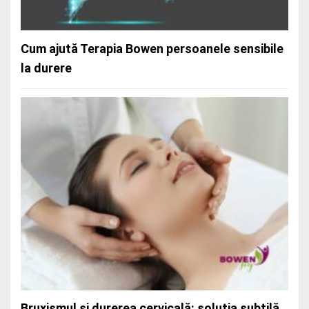
Cifoza și terapia Bowen: când blândețea
vindecă
Cum ajută Terapia Bowen persoanele sensibile
la durere
Durerea cervicală cronică și puterea unei
abordări blânde
Bruxismul și durerea cervicală: soluția subtilă