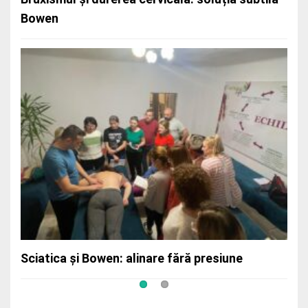
Bowen
Când masajul nu ajunge adânc, Bowen
pătrunde profund
Sciatica și Bowen: alinare fără presiune