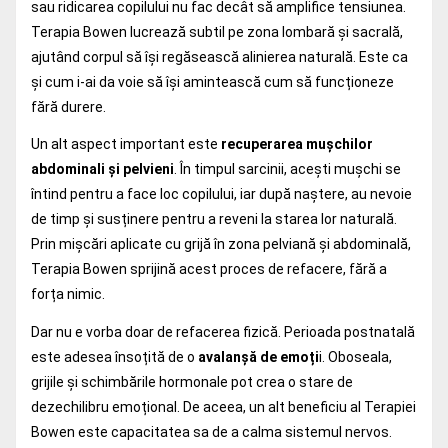
sau ridicarea copilului nu fac decât să amplifice tensiunea.
Terapia Bowen lucrează subtil pe zona lombară și sacrală,
ajutând corpul să își regăsească alinierea naturală. Este ca
și cum i-ai da voie să își amintească cum să funcționeze
fără durere.
Un alt aspect important este
recuperarea mușchilor
abdominali și pelvieni
. În timpul sarcinii, acești mușchi se
întind pentru a face loc copilului, iar după naștere, au nevoie
de timp și susținere pentru a reveni la starea lor naturală.
Prin mișcări aplicate cu grijă în zona pelviană și abdominală,
Terapia Bowen sprijină acest proces de refacere, fără a
forța nimic.
Dar nu e vorba doar de refacerea fizică. Perioada postnatală
este adesea însoțită de o
avalanșă de emoți
i. Oboseala,
grijile și schimbările hormonale pot crea o stare de
dezechilibru emoțional. De aceea, un alt beneficiu al Terapiei
Bowen este capacitatea sa de a calma sistemul nervos.