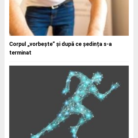
Vertij și amețeli: când corpul cere echilibru
interior
Corpul „vorbește” și după ce ședința s-a
terminat