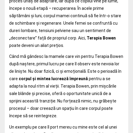
proces uriaș de adaptare, iar după ce copilul vine pe lume,
începe o nouă etapă – recuperarea. În acele prime
săptămâni și luni, corpul mamei continuă să fie într-o stare
de schimbare și regenerare. Unele femei se confruntă cu
dureri lombare, tensiuni pelviene sau un sentiment de
„deconectare” față de propriul corp. Aici,
Terapia Bowen
poate deveni un aliat prețios.
Când mă gândesc la mamele care vin pentru Terapia Bowen
după naștere, primul lucru pe care îl observ este nevoia lor
de liniște. Nu doar fizică, ci și emoțională. Este o perioadă în
care
corpul și mintea lucrează împreună
pentru a se
adapta la noul ritm al vieții. Terapia Bowen, prin mișcările
sale blânde și precise, oferă o oportunitate unică de a
sprijini această tranziție. Nu forțează nimic, nu grăbește
procesul – doar creează un spațiu în care corpul poate
începe să se reintegreze.
Un exemplu pe care îl port mereu cu mine este cel al unei